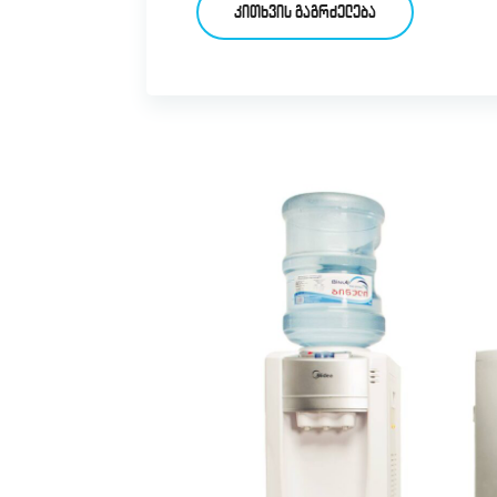
ᲙᲘᲗᲮᲕᲘᲡ ᲒᲐᲒᲠᲫᲔᲚᲔᲑᲐ