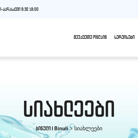
-პარასკევი 9:30 18:00
ᲨᲔᲣᲙᲕᲔᲗᲔ ᲝᲜᲚᲐᲘᲜ
ᲡᲔᲠᲕᲘᲡᲔᲑᲘ
სიახლეები
> სიახლეები
ბინული l Binuli