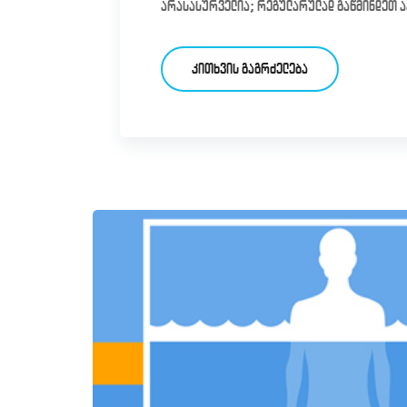
არასასურველია; რეგულარულად გაწმინდეთ ა
ᲙᲘᲗᲮᲕᲘᲡ ᲒᲐᲒᲠᲫᲔᲚᲔᲑᲐ