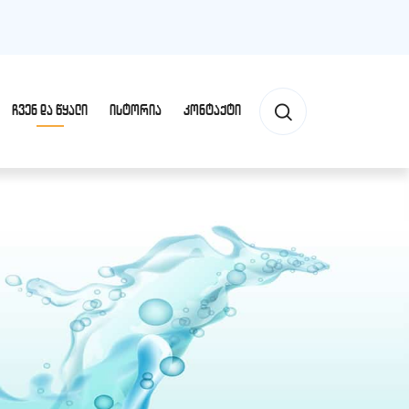
ᲩᲕᲔᲜ ᲓᲐ ᲬᲧᲐᲚᲘ
ᲘᲡᲢᲝᲠᲘᲐ
ᲙᲝᲜᲢᲐᲥᲢᲘ